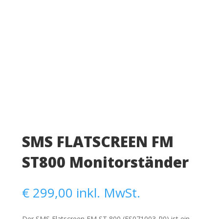
SMS FLATSCREEN FM
ST800 Monitorständer
€
299,00
inkl. MwSt.
Der SMS Flatscreen FM ST 800 (FS071003-P0) ist ein