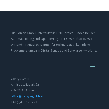
Die ConSys GmbH unterstützt im B2B Bereich Kunden bei der
Automatisierung und Optimierung ihrer Geschäftsprozesse.
Wir sind ihr Ansprechpartner für technologisch komplexe
Problemstellungen in Digital Signage und Softwareentwicklung.
ConSys GmbH
Am Industriepark 9a
A-9431 St. Stefan i. L.
office@consys-gmbh.at
+43 (0)4352 20 220